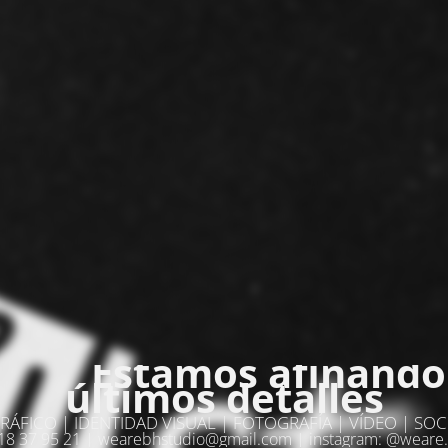
Estamos afinando
últimos detalles
RÁFICO | IDENTIDAD VISUAL | FOTOGRAFÍA | VÍDEO | SOC
8 37 95 21 | wearebhstudio@gmail.com | instagram: @weare.