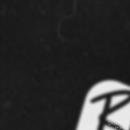
DISEÑO G
(+34) 61