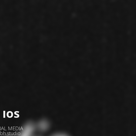
 los
IAL MEDIA
bh.studio