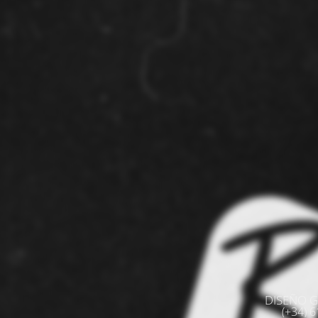
DISEÑO G
(+34) 61