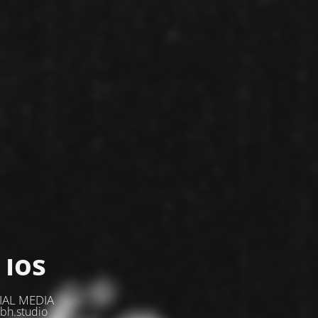
 los
IAL MEDIA
bh.studio