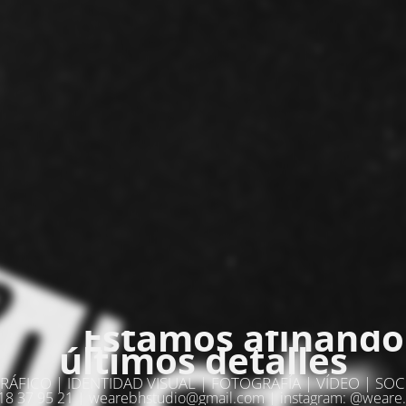
Estamos afinando
últimos detalles
RÁFICO | IDENTIDAD VISUAL | FOTOGRAFÍA | VÍDEO | SOC
8 37 95 21 | wearebhstudio@gmail.com | instagram: @weare.