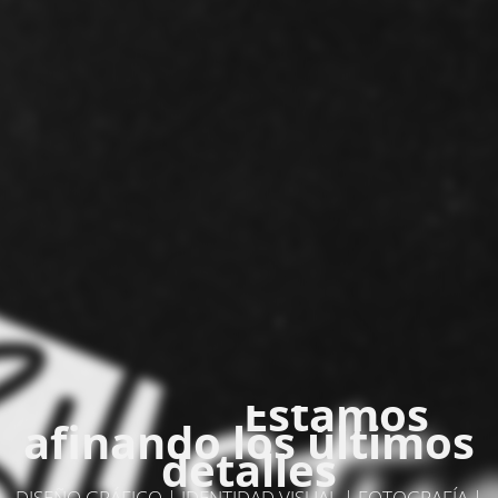
Estamos
afinando los últimos
detalles
DISEÑO GRÁFICO | IDENTIDAD VISUAL | FOTOGRAFÍA |