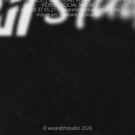
VÍDEO | SOCIAL MEDIA
(+34) 618 37 95 21 | wearebhstudio@gmail.com |
instagram: @weare.bh.studio
© wearebhstudio 2026